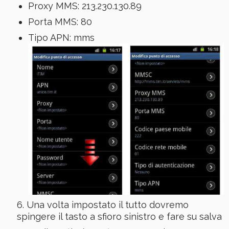
Proxy MMS: 213.230.130.89
Porta MMS: 80
Tipo APN: mms
Una volta impostato il tutto dovremo
spingere il tasto a sfioro sinistro e fare su salva