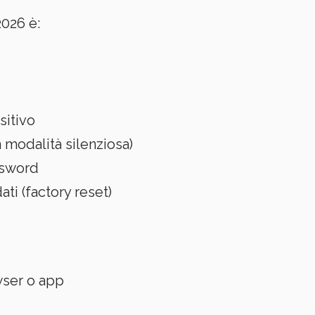
2026 è:
sitivo
modalità silenziosa)
ssword
ti (factory reset)
wser o app