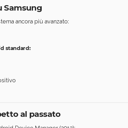
su Samsung
stema ancora più avanzato:
id standard:
sitivo
etto al passato
droid Device Manager (2013):