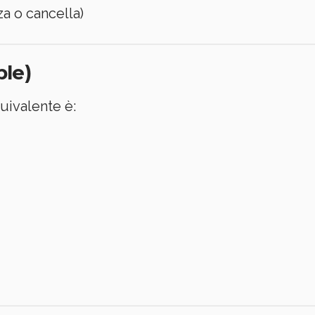
za o cancella)
ple)
uivalente è: