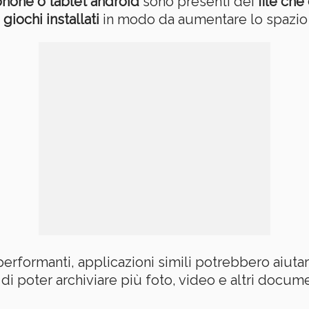
hone o tablet android
sono presenti dei
file che
giochi installati
in modo da aumentare lo spazio 
erformanti, applicazioni simili potrebbero aiuta
 di poter archiviare più foto, video e altri docum