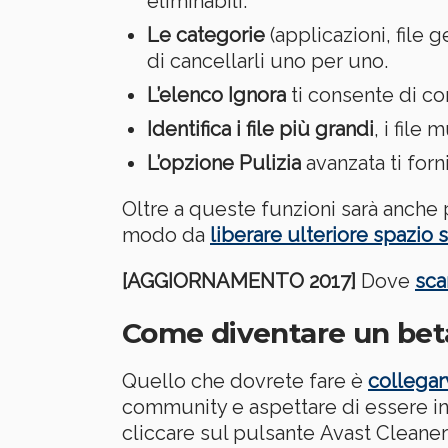
eliminabili.
Le categorie
(applicazioni, file g
di cancellarli uno per uno.
L’elenco Ignora
ti consente di co
Identifica i file più grandi
, i file
L’opzione Pulizia
avanzata ti forn
Oltre a queste funzioni sarà anche 
modo da
liberare ulteriore spazio 
[AGGIORNAMENTO 2017]
Dove
sca
Come diventare un beta 
Quello che dovrete fare è
collegar
community e aspettare di essere inv
cliccare sul pulsante Avast Cleaner 