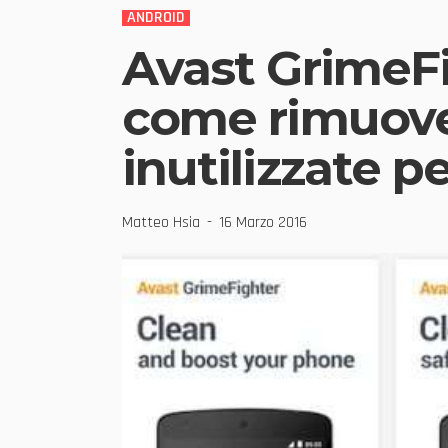
ANDROID
Avast GrimeFi
come rimuovere
inutilizzate p
Matteo Hsia
16 Marzo 2016