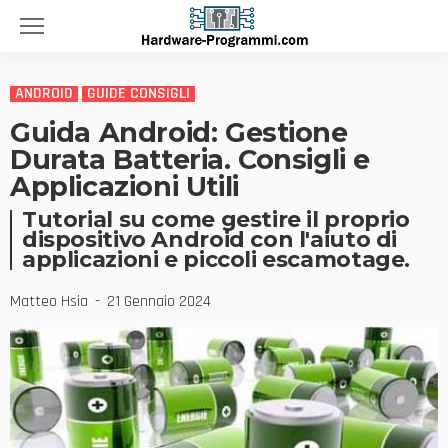
ANDROID
GUIDE CONSIGLI
Guida Android: Gestione
Durata Batteria. Consigli e
Applicazioni Utili
Tutorial su come gestire il proprio
dispositivo Android con l'aiuto di
applicazioni e piccoli escamotage.
Matteo Hsia
21 Gennaio 2024