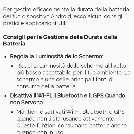
Per gestire efficacemente la durata della batteria
del tuo dispositivo Android, ecco alcuni consigli
pratici e applicazioni utili:
Consigli per la Gestione della Durata della
Batteria
Regola la Luminosità dello Schermo
:
Riduci la luminosità dello schermo al livello
più basso accettabile per il tuo ambiente. Lo
schermo è una delle principali fonti di
consumo della batteria.
Disattiva il Wi-Fi, il Bluetooth e il GPS Quando
non Servono
:
Mantieni disattivati Wi-Fi, Bluetooth e GPS
quando non li stai usando attivamente.
Queste funzioni consumano batteria anche
quando non in uso.