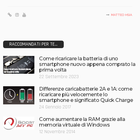
MATTEO HSIA
RACCOMANDATI PER TE...
Come ricaricare la batteria di uno
smartphone nuovo appena comprato la
prima volta
22 Settembre 2023
Differenze caricabatterie 2A e 1A: come
ricaricare più velocemente lo
smartphone e significato Quick Charge
24 Gennaio 2017
Come aumentare la RAM grazie alla
memoria virtuale di Windows
12 Novembre 2014