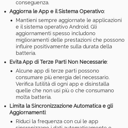
conseguenza.
Aggiorna le App e il Sistema Operativo
:
Mantieni sempre aggiornate le applicazioni
e il sistema operativo Android. Gli
aggiornamenti spesso includono
miglioramenti delle prestazioni che possono
influire positivamente sulla durata della
batteria.
Evita App di Terze Parti Non Necessarie
:
Alcune app di terze parti possono
consumare più energia del necessario.
Verifica l’utilità di ogni app e disinstalla
quelle che non usi più o che consumano
molta batteria.
Limita la Sincronizzazione Automatica e gli
Aggiornamenti
:
Riduci la frequenza con cui le app
sincronizzano i dati automaticamente o