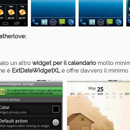
therlove:
alo un altro
widget per il calendario
molto minima
ome è
ExtDateWidgetXL
e offre davvero il minimo