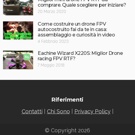
comprare. Quale scegliere per iniziare?
20 Marzo 2020
Come costruire un drone FPV
autocostruito fai da te in casa:
assemblaggio e curiosità in video
4 Febbraio 2023
Eachine Wizard X220S: Miglior Drone
8.5
racing FPV RTF?
7 Maggio 2018
Riferimenti
Contatti
|
Chi Sono
|
Privacy Policy
|
© Copyright 2026