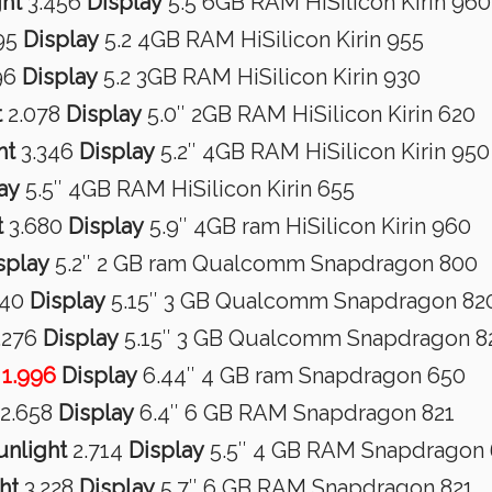
ght
3.456
Display
5.5 6GB RAM HiSilicon Kirin 960
95
Display
5.2 4GB RAM HiSilicon Kirin 955
96
Display
5.2 3GB RAM HiSilicon Kirin 930
t
2.078
Display
5.0″ 2GB RAM HiSilicon Kirin 620
ht
3.346
Display
5.2″ 4GB RAM HiSilicon Kirin 950
ay
5.5″ 4GB RAM HiSilicon Kirin 655
t
3.680
Display
5.9″ 4GB ram HiSilicon Kirin 960
splay
5.2″ 2 GB ram Qualcomm Snapdragon 800
240
Display
5.15″ 3 GB Qualcomm Snapdragon 82
.276
Display
5.15″ 3 GB Qualcomm Snapdragon 8
1.996
Display
6.44″ 4 GB ram Snapdragon 650
2.658
Display
6.4″ 6 GB RAM Snapdragon 821
unlight
2.714
Display
5.5″ 4 GB RAM Snapdragon 
ht
3.228
Display
5.7″ 6 GB RAM Snapdragon 821