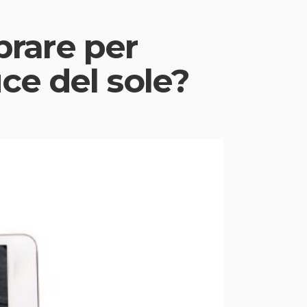
rare per
uce del sole?