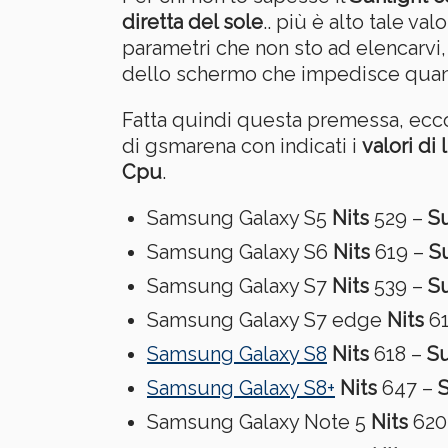
diretta del sole
.. più è alto tale va
parametri che non sto ad elencarvi, 
dello schermo che impedisce quando c
Fatta quindi questa premessa, ecco
di gsmarena con indicati i
valori di
Cpu
.
Samsung Galaxy S5
Nits
529 –
Su
Samsung Galaxy S6
Nits
619 –
S
Samsung Galaxy S7
Nits
539 –
Su
Samsung Galaxy S7 edge
Nits
61
Samsung Galaxy S8
Nits
618 –
Su
Samsung Galaxy S8+
Nits
647 –
S
Samsung Galaxy Note 5
Nits
620