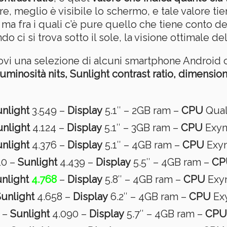
lore, meglio è visibile lo schermo, e tale valore ti
ma fra i quali c’è pure quello che tiene conto del
i si trova sotto il sole, la visione ottimale del
vi una selezione di alcuni smartphone Android c
 luminosità nits, Sunlight contrast ratio, dimension
nlight
3.549 –
Display
5.1″ – 2GB ram –
CPU
Qual
unlight
4.124 –
Display
5.1″ – 3GB ram –
CPU
Exyn
nlight
4.376 –
Display
5.1″ – 4GB ram –
CPU
Exyn
0 –
Sunlight
4.439 –
Display
5.5″ – 4GB ram –
CP
nlight
4.768
–
Display
5.8″ – 4GB ram –
CPU
Exyn
unlight
4.658 –
Display
6.2″ – 4GB ram –
CPU
Exy
 –
Sunlight
4.090 –
Display
5.7″ – 4GB ram –
CPU