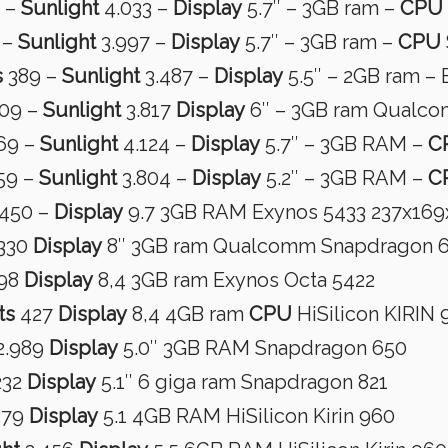
 –
Sunlight
4.033 –
Display
5.7″ – 3GB ram –
CPU
 –
Sunlight
3.997 –
Display
5.7″ – 3GB ram –
CPU
s
389 –
Sunlight
3.487 –
Display
5.5″ – 2GB ram –
09 –
Sunlight
3.817
Display
6″ – 3GB ram Qualc
69 –
Sunlight
4.124 –
Display
5.7″ – 3GB RAM –
C
59 –
Sunlight
3.804 –
Display
5.2″ – 3GB RAM –
C
450 –
Display
9.7 3GB RAM Exynos 5433 237x16
330
Display
8″ 3GB ram Qualcomm Snapdragon 6
98
Display
8,4 3GB ram Exynos Octa 5422
ts
427
Display
8,4 4GB ram
CPU
HiSilicon KIRIN 
2.989
Display
5.0″ 3GB RAM Snapdragon 650
232
Display
5.1″ 6 giga ram Snapdragon 821
379
Display
5.1 4GB RAM HiSilicon Kirin 960