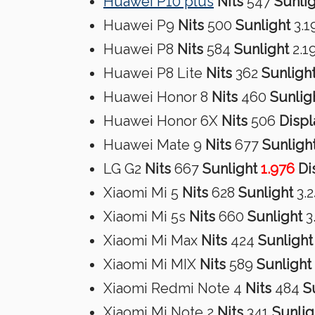
Huawei P10 plus
Nits
547
Sunli
Huawei P9
Nits
500
Sunlight
3.1
Huawei P8
Nits
584
Sunlight
2.1
Huawei P8 Lite
Nits
362
Sunligh
Huawei Honor 8
Nits
460
Sunlig
Huawei Honor 6X
Nits
506
Displ
Huawei Mate 9
Nits
677
Sunligh
LG G2
Nits
667
Sunlight
1.976
Di
Xiaomi Mi 5
Nits
628
Sunlight
3.
Xiaomi Mi 5s
Nits
660
Sunlight
3
Xiaomi Mi Max
Nits
424
Sunlight
Xiaomi Mi MIX
Nits
589
Sunlight
Xiaomi Redmi Note 4
Nits
484
S
Xiaomi Mi Note 2
Nits
341
Sunlig