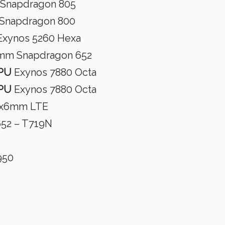
Snapdragon 805
Snapdragon 800
 Exynos 5260 Hexa
omm Snapdragon 652
PU
Exynos 7880 Octa
PU
Exynos 7880 Octa
9x6mm LTE
52 – T719N
950