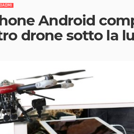
XIAOMI
hone Android comp
stro drone sotto la l