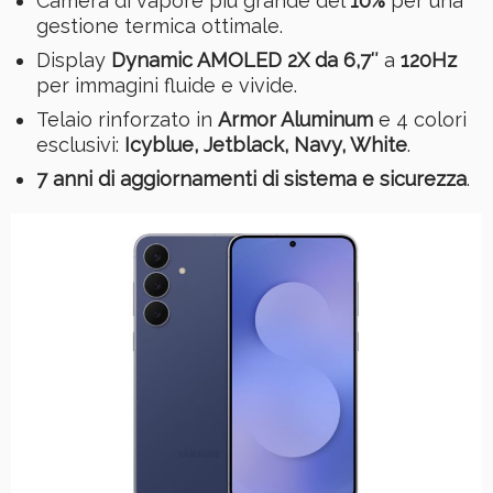
Camera di vapore più grande del
10%
per una
gestione termica ottimale.
Display
Dynamic AMOLED 2X da 6,7″
a
120Hz
per immagini fluide e vivide.
Telaio rinforzato in
Armor Aluminum
e 4 colori
esclusivi:
Icyblue, Jetblack, Navy, White
.
7 anni di aggiornamenti di sistema e sicurezza
.