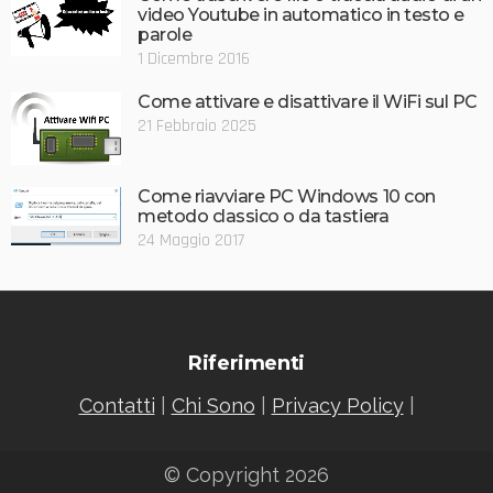
video Youtube in automatico in testo e
parole
1 Dicembre 2016
Come attivare e disattivare il WiFi sul PC
21 Febbraio 2025
Come riavviare PC Windows 10 con
metodo classico o da tastiera
24 Maggio 2017
Riferimenti
Contatti
|
Chi Sono
|
Privacy Policy
|
© Copyright 2026