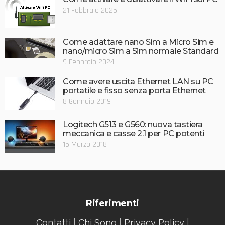
21 Febbraio 2025
Come adattare nano Sim a Micro Sim e
nano/micro Sim a Sim normale Standard
9 Febbraio 2024
Come avere uscita Ethernet LAN su PC
portatile e fisso senza porta Ethernet
8 Gennaio 2019
Logitech G513 e G560: nuova tastiera
meccanica e casse 2.1 per PC potenti
15 Marzo 2018
Riferimenti
Contatti
|
Chi Sono
|
Privacy Policy
|