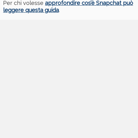
Per chi volesse
approfondire cos’è Snapchat può
leggere questa guida
.