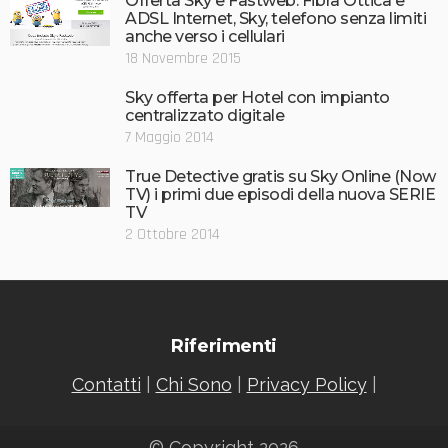
Offerta Sky e Fastweb: Fibra Ottica e
ADSL Internet, Sky, telefono senza limiti
anche verso i cellulari
18 Novembre 2015
Sky offerta per Hotel con impianto
centralizzato digitale
7 Maggio 2014
True Detective gratis su Sky Online (Now
TV) i primi due episodi della nuova SERIE
TV
2 Ottobre 2014
Riferimenti
Contatti
|
Chi Sono
|
Privacy Policy
|
© Copyright 2026