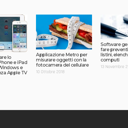
Software ges
fare preventi
listini, elenc
Applicazione Metro per
re lo
computi
misurare oggetti con la
Phone e iPad
fotocamera del cellulare
13 Novembre 2
Windows e
10 Ottobre 2018
nza Apple TV