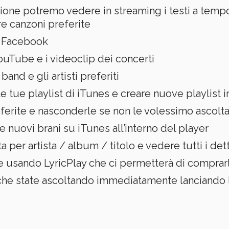
zione potremo vedere in streaming i testi a tem
re canzoni preferite
e Facebook
ouTube e i videoclip dei concerti
band e gli artisti preferiti
le tue playlist di iTunes e creare nuove playlist
eferite e nasconderle se non le volessimo ascolt
nuovi brani su iTunes all’interno del player
 per artista / album / titolo e vedere tutti i det
ce usando LyricPlay che ci permetterà di comprar
 che state ascoltando immediatamente lanciando