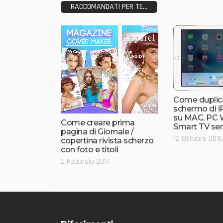
RACCOMANDATI PER TE...
Come duplica
schermo di i
su MAC, PC 
Come creare prima
Smart TV se
pagina di Giornale /
12 Ottobre 2016
copertina rivista scherzo
con foto e titoli
2 Febbraio 2017