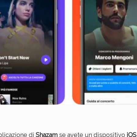
plicazione di
Shazam
se avete un dispositivo
iOS