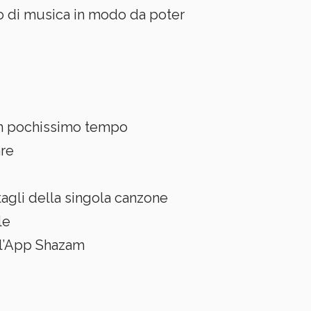
po di musica in modo da poter
 in pochissimo tempo
are
tagli della singola canzone
le
 l’App Shazam