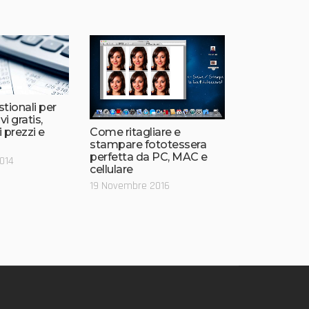
tionali per
vi gratis,
hi prezzi e
Come ritagliare e
stampare fototessera
perfetta da PC, MAC e
014
cellulare
19 Novembre 2016