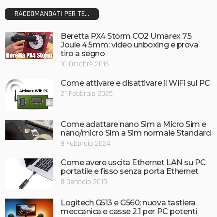
RACCOMANDATI PER TE...
Beretta PX4 Storm CO2 Umarex 7.5
Joule 4.5mm: video unboxing e prova
tiro a segno
10 Ottobre 2016
Come attivare e disattivare il WiFi sul PC
21 Febbraio 2025
Come adattare nano Sim a Micro Sim e
nano/micro Sim a Sim normale Standard
9 Febbraio 2024
Come avere uscita Ethernet LAN su PC
portatile e fisso senza porta Ethernet
8 Gennaio 2019
Logitech G513 e G560: nuova tastiera
meccanica e casse 2.1 per PC potenti