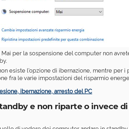
 Mai per la sospensione del computer non avrete 
by.
non esiste l’opzione di ibernazione, mentre per i 
ne fra le varie impostazioni del risparmio energe
esione, ibernazione, arresto del PC
standby e non riparte o invece di
 quello di vedere dei computer andare in standby 