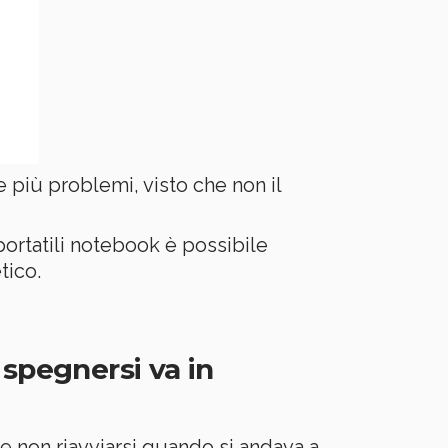
più problemi, visto che non il
portatili notebook è possibile
tico.
 spegnersi va in
e non riavviarsi quando si andava a