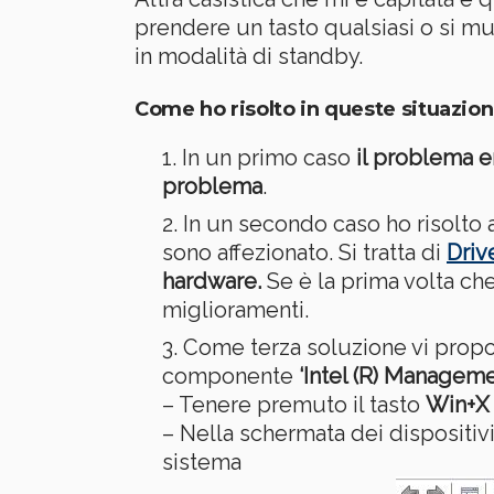
prendere un tasto qualsiasi o si m
in modalità di standby.
Come ho risolto in queste situazion
In un primo caso
il problema er
problema
.
In un secondo caso ho risolto
sono affezionato. Si tratta di
Driv
hardware.
Se è la prima volta ch
miglioramenti.
Come terza soluzione vi propon
componente
‘Intel (R) Manageme
– Tenere premuto il tasto
Win+X
– Nella schermata dei dispositi
sistema