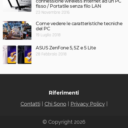
connessione wireless internet ad un PC
fisso / Portatile senza filo LAN
23 Novembre 2016
Come vedere le caratteristiche tecniche
del PC
19 Luglio 2018
ASUS ZenFone 5, 5Z e 5 Lite
28 Febbraio 2018
Riferimenti
Contatti
|
Chi Sono
|
Privacy Policy
|
© Copyright 2026