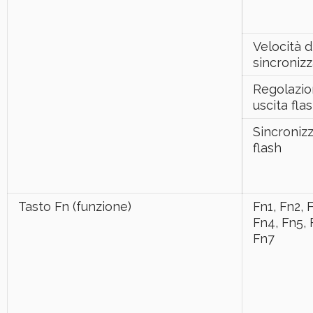
Velocità d
sincroniz
Regolazi
uscita fla
Sincroniz
flash
Tasto Fn (funzione)
Fn1, Fn2, 
Fn4, Fn5, 
Fn7