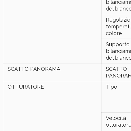
bilanciam
del bianc
Regolazi
temperatu
colore
Supporto 
bilanciam
del bianc
SCATTO PANORAMA
SCATTO
PANORA
OTTURATORE
Tipo
Velocità
otturator