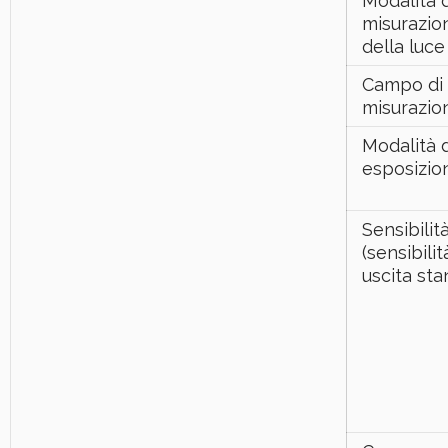
Modalità d
misurazio
della luce
Campo di
misurazio
Modalità d
esposizio
Sensibilit
(sensibilit
uscita sta