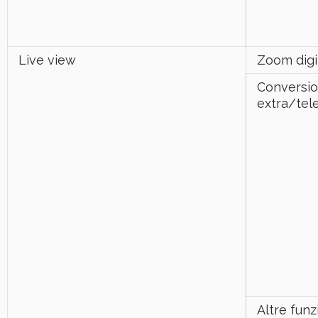
Live view
Zoom digi
Conversi
extra/tel
Altre funz