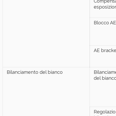
Compensa
esposizio
Blocco AE
AE bracke
Bilanciamento del bianco
Bilanciam
del bianc
Regolazi