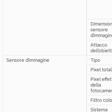
Dimension
sensore
d’immagin
Attacco
dell’obiet
Sensore d’immagine
Tipo
Pixel total
Pixel effet
della
fotocame
Filtro col
Sistema