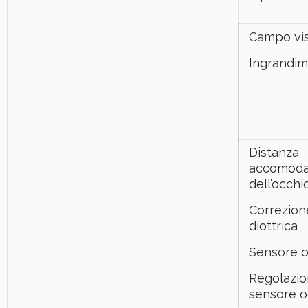
Campo vis
Ingrandi
Distanza
accomod
dell’occhi
Correzion
diottrica
Sensore o
Regolazi
sensore o