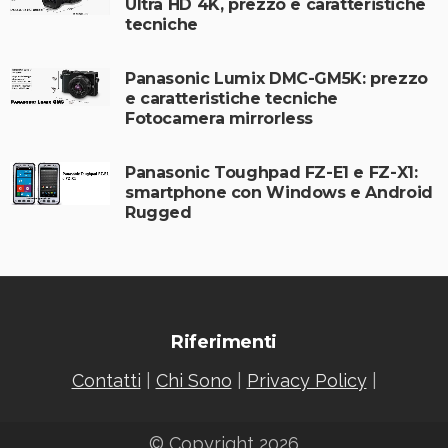
Ultra HD 4K, prezzo e caratteristiche
tecniche
Panasonic Lumix DMC-GM5K: prezzo
e caratteristiche tecniche
Fotocamera mirrorless
Panasonic Toughpad FZ-E1 e FZ-X1:
smartphone con Windows e Android
Rugged
Riferimenti
Contatti
|
Chi Sono
|
Privacy Policy
|
© Copyright 2026