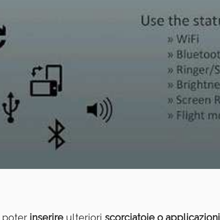
e poter
inserire
ulteriori
scorciatoie o applicazioni