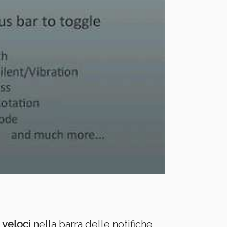
 veloci
nella barra delle notifiche