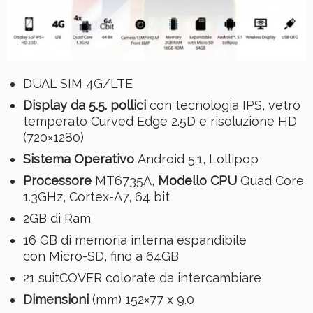
DUAL SIM 4G/LTE
Display da 5.5. pollici
con tecnologia IPS, vetro
temperato Curved Edge 2.5D e risoluzione HD
(720×1280)
Sistema Operativo
Android 5.1, Lollipop
Processore
MT6735A,
Modello CPU
Quad Core
1.3GHz, Cortex-A7, 64 bit
2GB di Ram
16 GB di memoria interna espandibile
con Micro-SD, fino a 64GB
21 suitCOVER colorate da intercambiare
Dimensioni
(mm) 152×77 x 9.0