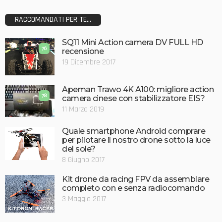
RACCOMANDATI PER TE...
SQ11 Mini Action camera DV FULL HD
7.6
recensione
19 Dicembre 2017
Apeman Trawo 4K A100: migliore action
7.8
camera cinese con stabilizzatore EIS?
11 Marzo 2019
Quale smartphone Android comprare
per pilotare il nostro drone sotto la luce
del sole?
8 Giugno 2017
Kit drone da racing FPV da assemblare
completo con e senza radiocomando
3 Maggio 2017