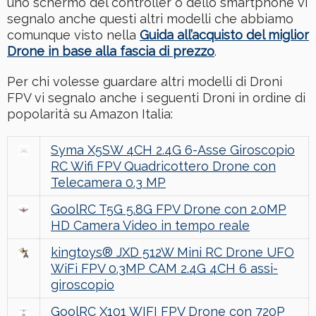
uno schermo del controller o dello smartphone vi
segnalo anche questi altri modelli che abbiamo
comunque visto nella
Guida all’acquisto del miglior
Drone in base alla fascia di prezzo
.
Per chi volesse guardare altri modelli di Droni
FPV vi segnalo anche i seguenti Droni in ordine di
popolarità su Amazon Italia:
Syma X5SW 4CH 2.4G 6-Asse Giroscopio
RC Wifi FPV Quadricottero Drone con
Telecamera 0.3 MP
GoolRC T5G 5.8G FPV Drone con 2.0MP
HD Camera Video in tempo reale
kingtoys® JXD 512W Mini RC Drone UFO
WiFi FPV 0.3MP CAM 2.4G 4CH 6 assi-
giroscopio
GoolRC X101 WIFI FPV Drone con 720P