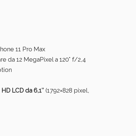
Phone 11 Pro Max
e da 12 MegaPixel a 120° f/2,4
otion
a HD LCD da 6,1″
(1792×828 pixel,