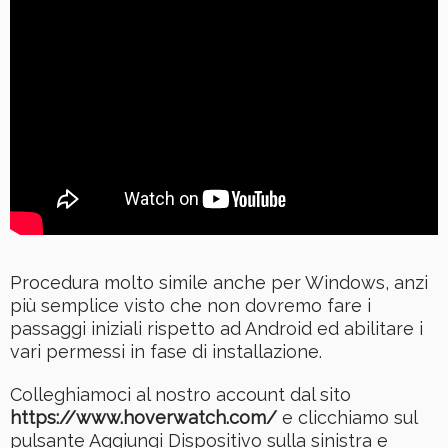
Procedura molto simile anche per Windows, anzi
più semplice visto che non dovremo fare i
passaggi iniziali rispetto ad Android ed abilitare i
vari permessi in fase di installazione.
Colleghiamoci al nostro account dal sito
https://www.hoverwatch.com/
e clicchiamo sul
pulsante Aggiungi Dispositivo sulla sinistra e