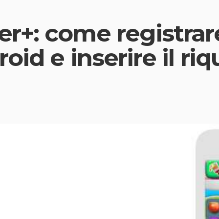
r+: come registra
oid e inserire il ri