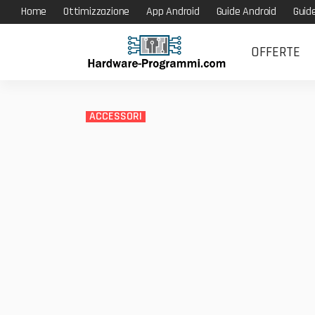
Home
Ottimizzazione
App Android
Guide Android
Guid
OFFERTE
ACCESSORI