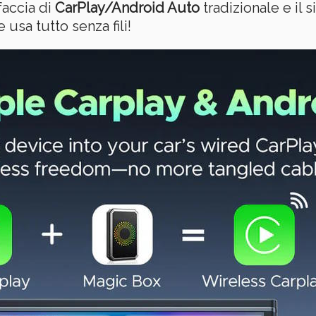
faccia di
CarPlay/Android Auto
tradizionale e il 
e usa tutto senza fili!