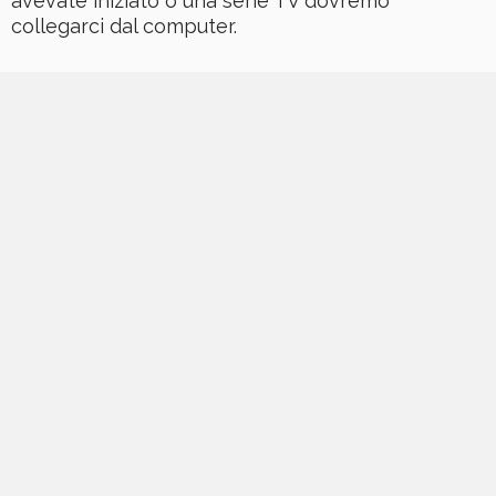
avevate iniziato o una serie TV dovremo
collegarci dal computer.