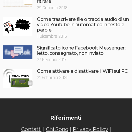
ritirare
29 Gennaio 2018
Come trascrivere file o traccia audio di un
video Youtube in automatico in testo e
parole
1 Dicembre 2016
Significato icone Facebook Messenger:
letto, consegnato, non inviato
27 Gennaio 2017
Come attivare e disattivare il WiFi sul PC
21 Febbraio 2025
Riferimenti
Contatti
|
Chi Sono
|
Privacy Policy
|