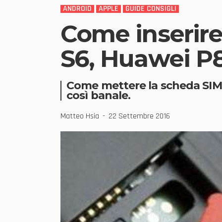
ANDROID
APPLE
GUIDE CONSIGLI
Come inserir
S6, Huawei P8
Come mettere la scheda SIM s
così banale.
Matteo Hsia
22 Settembre 2016