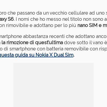
loro che passano da un vecchio cellulare ad uno
axy S6
. I nomi che ho messo nel titolo non sono a
non rimovibile e adottano per lo più
nano SIM e m
smartphone abbastanza recenti che adottano anc
 la rimozione di quest’ultima
dove sotto il vano 
o di smartphone con batteria removibile con risp
questa guida su Nokia X Dual Sim
.