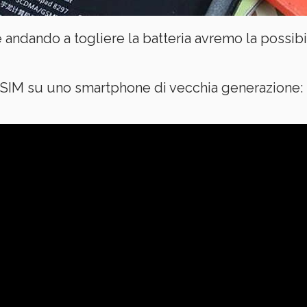
dando a togliere la batteria avremo la possibili
a SIM su uno smartphone di vecchia generazione: