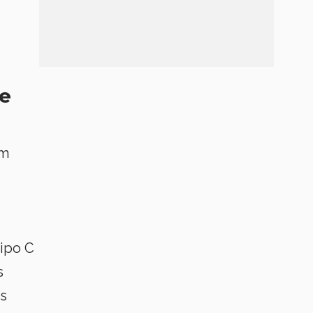
he
mm
Tipo C
s
 s