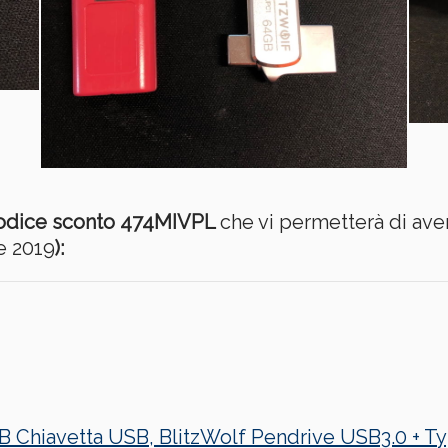
codice sconto 474MIVPL
che vi permetterà di ave
re 2019
):
 Chiavetta USB, BlitzWolf Pendrive USB3.0 + Ty