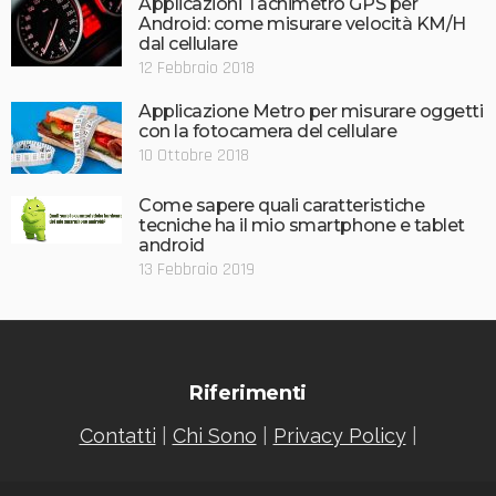
Applicazioni Tachimetro GPS per
Android: come misurare velocità KM/H
dal cellulare
12 Febbraio 2018
Applicazione Metro per misurare oggetti
con la fotocamera del cellulare
10 Ottobre 2018
Come sapere quali caratteristiche
tecniche ha il mio smartphone e tablet
android
13 Febbraio 2019
Riferimenti
Contatti
|
Chi Sono
|
Privacy Policy
|