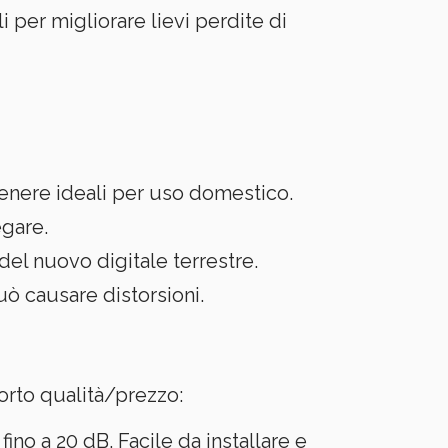
i per migliorare lievi perdite di
 genere ideali per uso domestico.
egare.
el nuovo digitale terrestre.
uò causare distorsioni.
porto qualità/prezzo:
no a 20 dB. Facile da installare e