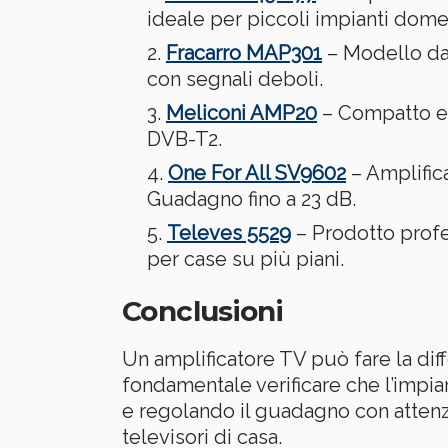
ideale per piccoli impianti domes
Fracarro MAP301
– Modello da 
con segnali deboli.
Meliconi AMP20
– Compatto e s
DVB-T2.
One For All SV9602
– Amplific
Guadagno fino a 23 dB.
Televes 5529
– Prodotto profe
per case su più piani.
Conclusioni
Un amplificatore TV può fare la dif
fondamentale verificare che l’impia
e regolando il guadagno con attenzi
televisori di casa.