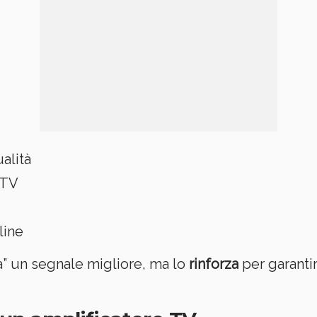
alità
 TV
line
ea” un segnale migliore, ma lo
rinforza
per garantir