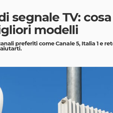
 di segnale TV: cos
gliori modelli
anali preferiti come Canale 5, Italia 1 e re
iutarti.