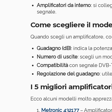
Amplificatori da interno
: si coll
segnale.
Come scegliere il mode
Quando scegli un amplificatore, co
Guadagno (dB)
: indica la potenz
Numero di uscite
: scegli un mo
Compatibilità
con segnale DVB-T2
Regolazione del guadagno
: uti
I 5 migliori amplificato
Ecco alcuni modelli molto apprezzati
Metronic 432177
– Amplificator