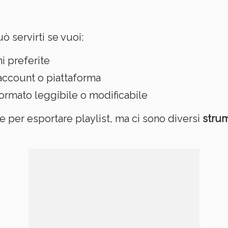
ò servirti se vuoi:
i preferite
 account o piattaforma
formato leggibile o modificabile
le per esportare playlist, ma ci sono diversi
strum