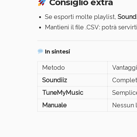
Consiglio extra
Se esporti molte playlist,
Sound
Mantieni il file .CSV: potrà servirt
In sintesi
Metodo
Vantagg
Soundiiz
Completo
TuneMyMusic
Semplic
Manuale
Nessun l