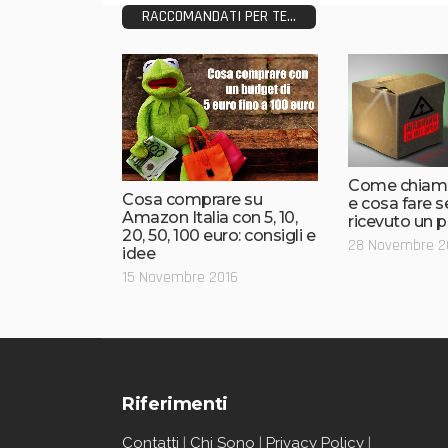
RACCOMANDATI PER TE...
Come chiam
Cosa comprare su
e cosa fare 
Amazon Italia con 5, 10,
ricevuto un 
20, 50, 100 euro: consigli e
28 Novembre 2
idee
15 Novembre 2016
Riferimenti
Contatti
|
Chi Sono
|
Privacy Policy
|