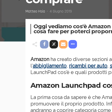
Matteo Hsia
4 Giugno 2019
Oggi vediamo cos'è Amazon 
cosa fare per poterci propor
Amazon
ha creato diverse sezioni
l’
abbigliamento
,
ricambi per auto
,
LaunchPad cos’è e quali prodotti 
Amazon Launchpad cos
La prima cosa da sapere è che Ama
promuovere il proprio prodotto. Inf
andranno a coprire categoria com