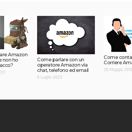
are Amazon
Come conta
Come parlare con un
se non ho
Corriere Am
operatore Amazon via
pacco?
28 Maggio 201
chat, telefono ed email
017
5 Luglio 2023