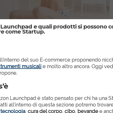
Launchpad e quali prodotti si possono
re come Startup.
 all’interno del suo E-commerce proponendo nicc
strumenti musicali
e molto altro ancora. Oggi ve
propone.
’è
zon Launchpad è stato pensato per chi ha una St
atti all’interno di questa sezione potremo trovar
e
tecnologia
,
cura del corpo
,
cibo
,
bevande
e anc