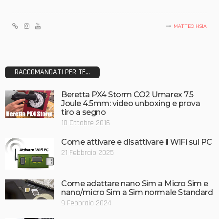
MATTEO HSIA
RACCOMANDATI PER TE...
Beretta PX4 Storm CO2 Umarex 7.5
Joule 4.5mm: video unboxing e prova
tiro a segno
10 Ottobre 2016
Come attivare e disattivare il WiFi sul PC
21 Febbraio 2025
Come adattare nano Sim a Micro Sim e
nano/micro Sim a Sim normale Standard
9 Febbraio 2024