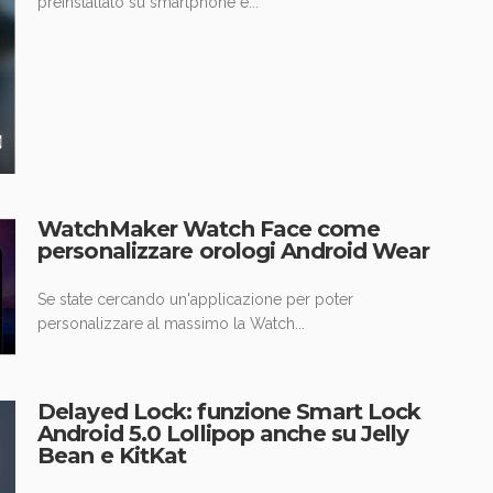
preinstallato su smartphone e...
WatchMaker Watch Face come
personalizzare orologi Android Wear
Se state cercando un'applicazione per poter
personalizzare al massimo la Watch...
Delayed Lock: funzione Smart Lock
Android 5.0 Lollipop anche su Jelly
Bean e KitKat