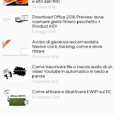
e altri dati finti
24 Marzo 2016
Download Office 2016 Preview: dove
scaricare gratis l’intero pacchetto +
Product KEY
5 Maggio 2015
Avviso di giacenza raccomandata
Nexive: cos’è, tracking, come e dove
ritirare
29 Gennaio 2018
Come trascrivere file o traccia audio di un
video Youtube in automatico in testo e
parole
1 Dicembre 2016
Come attivare e disattivare il WiFi sul PC
21 Febbraio 2025