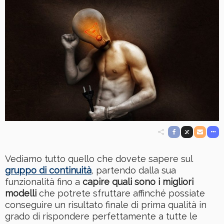
Vediamo tutto quello che dovete sapere sul
gruppo di continuità
, partendo dalla sua
funzionalità fino a
capire quali sono i migliori
modelli
che potrete sfruttare affinché possiate
conseguire un risultato finale di prima qualità in
grado di rispondere perfettamente a tutte le