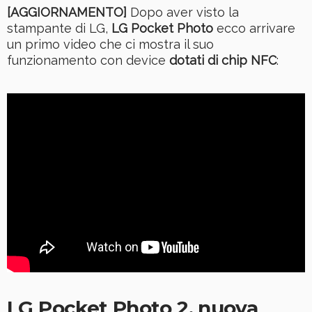
[AGGIORNAMENTO]
Dopo aver visto la
stampante di LG,
LG Pocket Photo
ecco arrivare
un primo video che ci mostra il suo
funzionamento con device
dotati di chip NFC
:
LG Pocket Photo 2, nuova