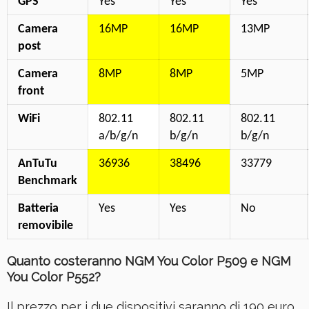
GPS
Yes
Yes
Yes
Camera
16MP
16MP
13MP
post
Camera
8MP
8MP
5MP
front
WiFi
802.11
802.11
802.11
a/b/g/n
b/g/n
b/g/n
AnTuTu
36936
38496
33779
Benchmark
Batteria
Yes
Yes
No
removibile
Quanto costeranno NGM You Color P509 e NGM
You Color P552?
Il prezzo per i due dispositivi saranno di 190 euro