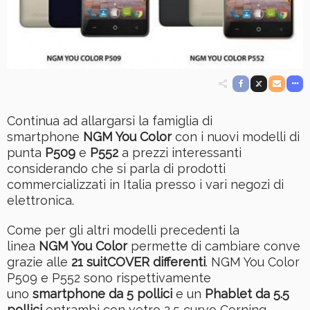
Continua ad allargarsi la famiglia di
smartphone
NGM You Color
con i nuovi modelli di
punta
P509
e
P552
a prezzi interessanti
considerando che si parla di prodotti
commercializzati in Italia presso i vari negozi di
elettronica.
Come per gli altri modelli precedenti la
linea
NGM You Color
permette di cambiare conve
grazie alle
21 suitCOVER differenti
. NGM You Color
P509 e P552 sono rispettivamente
uno
smartphone da 5 pollici
e un
Phablet da 5.5
pollici
entrambi con vetro 2,5 curvo Corning