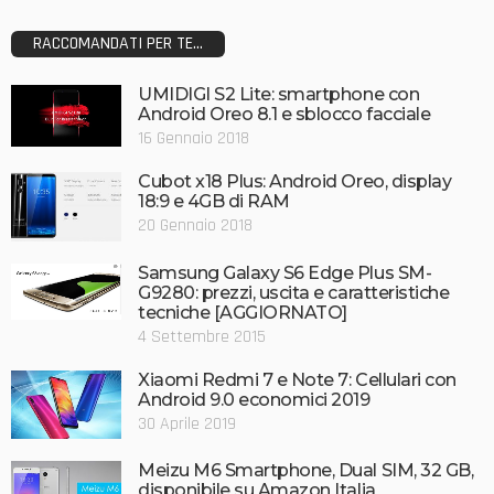
RACCOMANDATI PER TE...
UMIDIGI S2 Lite: smartphone con
Android Oreo 8.1 e sblocco facciale
16 Gennaio 2018
Cubot x18 Plus: Android Oreo, display
18:9 e 4GB di RAM
20 Gennaio 2018
Samsung Galaxy S6 Edge Plus SM-
G9280: prezzi, uscita e caratteristiche
tecniche [AGGIORNATO]
4 Settembre 2015
Xiaomi Redmi 7 e Note 7: Cellulari con
Android 9.0 economici 2019
30 Aprile 2019
Meizu M6 Smartphone, Dual SIM, 32 GB,
disponibile su Amazon Italia