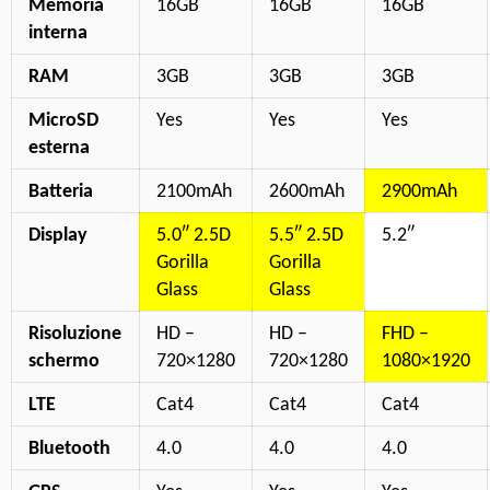
Memoria
16GB
16GB
16GB
interna
RAM
3GB
3GB
3GB
MicroSD
Yes
Yes
Yes
esterna
Batteria
2100mAh
2600mAh
2900mAh
Display
5.0″ 2.5D
5.5″ 2.5D
5.2″
Gorilla
Gorilla
Glass
Glass
Risoluzione
HD –
HD –
FHD –
schermo
720×1280
720×1280
1080×1920
LTE
Cat4
Cat4
Cat4
Bluetooth
4.0
4.0
4.0