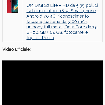
UMIDIGI S2 Lite – HD da 5,99 pollici
(schermo intero 18: 9) Smartphone
Android 7.0 4G, riconoscimento
facciale, batteria da 5100 mAh,
unibody full metal, Octa Core da 1,5
GHz 4 GB + 64 GB, fotocamere
triple – Rosso
Video ufficiale: