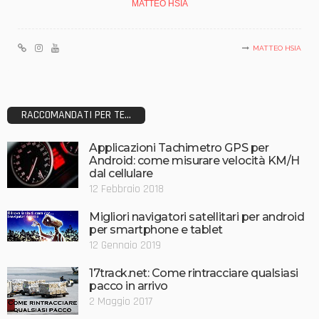
MATTEO HSIA
MATTEO HSIA
RACCOMANDATI PER TE...
Applicazioni Tachimetro GPS per
Android: come misurare velocità KM/H
dal cellulare
12 Febbraio 2018
Migliori navigatori satellitari per android
per smartphone e tablet
12 Gennaio 2019
17track.net: Come rintracciare qualsiasi
pacco in arrivo
2 Maggio 2017