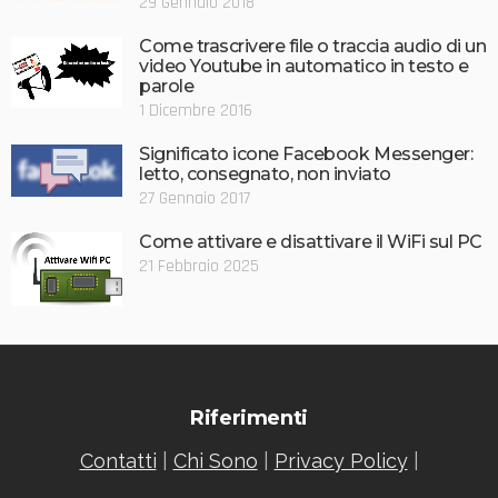
29 Gennaio 2018
Come trascrivere file o traccia audio di un
video Youtube in automatico in testo e
parole
1 Dicembre 2016
Significato icone Facebook Messenger:
letto, consegnato, non inviato
27 Gennaio 2017
Come attivare e disattivare il WiFi sul PC
21 Febbraio 2025
Riferimenti
Contatti
|
Chi Sono
|
Privacy Policy
|