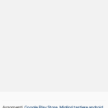
Argomenti
Google Play Store
Migliori tastiere android