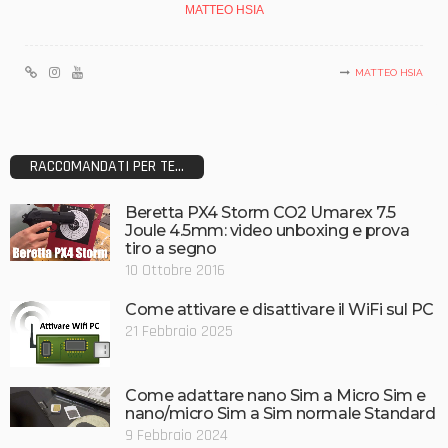
MATTEO HSIA
MATTEO HSIA
RACCOMANDATI PER TE...
Beretta PX4 Storm CO2 Umarex 7.5
Joule 4.5mm: video unboxing e prova
tiro a segno
10 Ottobre 2016
Come attivare e disattivare il WiFi sul PC
21 Febbraio 2025
Come adattare nano Sim a Micro Sim e
nano/micro Sim a Sim normale Standard
9 Febbraio 2024