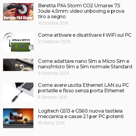
Beretta PX4 Storm CO2 Umarex 7.5
Joule 4.5mm: video unboxing e prova
tiro a segno
10 Ottobre 2016
Come attivare e disattivare il WiFi sul PC
21 Febbraio 2025
Come adattare nano Sim a Micro Sim e
nano/micro Sim a Sim normale Standard
9 Febbraio 2024
Come avere uscita Ethernet LAN su PC
portatile e fisso senza porta Ethernet
8 Gennaio 2019
Logitech G513 e G560: nuova tastiera
meccanica e casse 2.1 per PC potenti
15 Marzo 2018