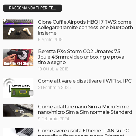
RACCOMANDATI PER TE...
Clone Cuffie Airpods HBQ i7 TWS: come
collegare tramite connessione bluetooth
insieme
6 Aprile 2018
Beretta PX4 Storm CO2 Umarex 7.5
Joule 4.5mm: video unboxing e prova
tiro a segno
10 Ottobre 2016
Come attivare e disattivare il WiFi sul PC
21 Febbraio 2025
Come adattare nano Sim a Micro Sim e
nano/micro Sim a Sim normale Standard
9 Febbraio 2024
Come avere uscita Ethernet LAN su PC