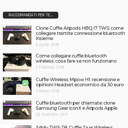
RACCOMANDATI PER TE...
Clone Cuffie Airpods HBQ i7 TWS: come
collegare tramite connessione bluetooth
insieme
6 Aprile 2018
Come collegare cuffie bluetooth
wireless: cosa fare se non funzionano
2 Febbraio 2018
Cuffie Wireless Mpow H1: recensione e
9.2
opinioni Headset economico da 30 euro
2 Marzo 2018
Cuffie bluetooth per chiamate: clone
Samsung Gear iconX e Airpods Apple
26 Dicembre 2017
Arbily TWS-T8: Cuffie True Wireless