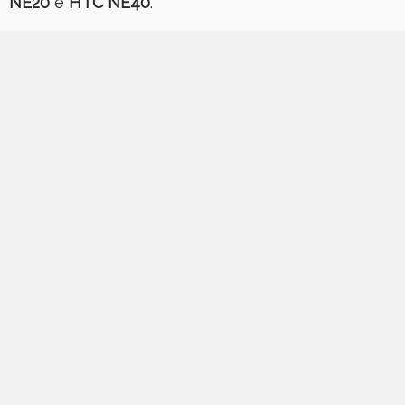
NE20
e
HTC NE40
.