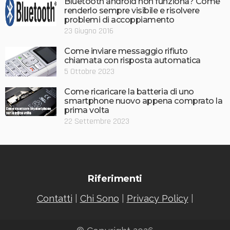
Bluetooth android non funziona? Come
renderlo sempre visibile e risolvere
problemi di accoppiamento
23 Giugno 2016
Come inviare messaggio rifiuto
chiamata con risposta automatica
5 Ottobre 2023
Come ricaricare la batteria di uno
smartphone nuovo appena comprato la
prima volta
22 Settembre 2023
Riferimenti
Contatti
|
Chi Sono
|
Privacy Policy
|