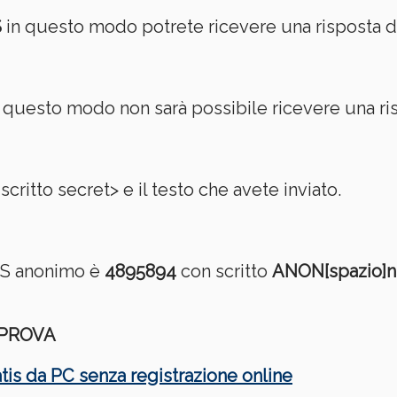
S
in questo modo potrete ricevere una risposta da
 questo modo non sarà possibile ricevere una ri
critto secret> e il testo che avete inviato.
SMS anonimo è
4895894
con scritto
ANON[spazio]nu
 PROVA
is da PC senza registrazione online