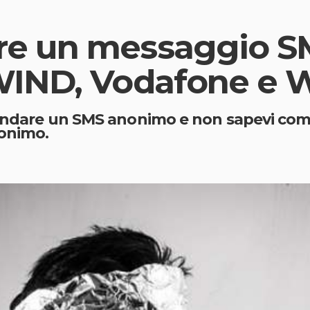
e un messaggio S
IND, Vodafone e 
andare un SMS anonimo e non sapevi come f
nonimo.