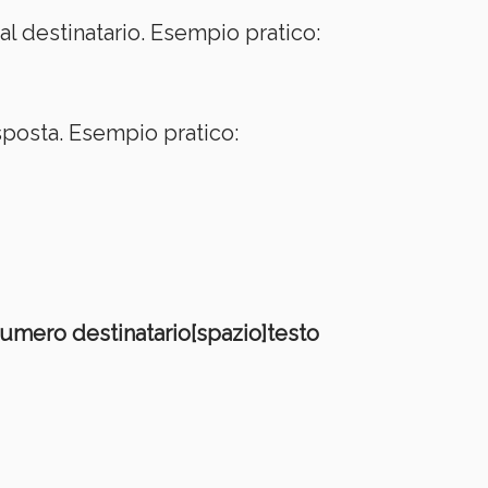
l destinatario. Esempio pratico:
sposta. Esempio pratico:
mero destinatario[spazio]testo