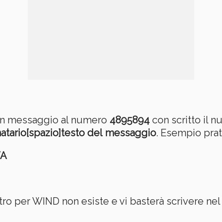
 un messaggio al numero
4895894
con scritto il n
atario[spazio]testo del messaggio
. Esempio prat
VA
iltro per WIND non esiste e vi basterà scrivere 