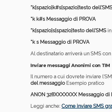
*k[spazio]k#s[spazio]testo dell’SM
*k k#s Messaggio di PROVA
*k[spazio]s[spazio]testo dell’SMS
in
*k s Messaggio di PROVA
Al destinatario arriverà un SMS con s
Inviare messaggi Anonimi con TIM
Il numero a cui dovrete inviare l’
del messaggio
Esempio pratico
ANON 328XXXXXXX Messaggio di
Leggi anche:
Come inviare SMS grat