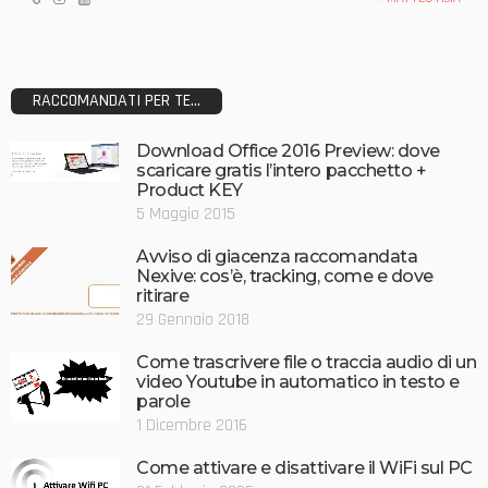
RACCOMANDATI PER TE...
Download Office 2016 Preview: dove
scaricare gratis l’intero pacchetto +
Product KEY
5 Maggio 2015
Avviso di giacenza raccomandata
Nexive: cos’è, tracking, come e dove
ritirare
29 Gennaio 2018
Come trascrivere file o traccia audio di un
video Youtube in automatico in testo e
parole
1 Dicembre 2016
Come attivare e disattivare il WiFi sul PC